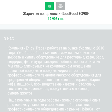
Жарочная поверхность GoodFood EG90F
12 905 грн.
О НАС
Компания «Enjoy-Trade» работает на рынке Украины с 2010
года. Уже более 6 лет мы помогаем нашим клиентам
выбрать и купить оборудование для ресторана, кафе,
бара
,
пиццерии,
фаст-фуда
, заведения общественного питания.
Мы специализируемся на комплексном оснащении,
розничной продаже и продаже через интернет
профессионального технологического оборудования для
предприятий общественного питания, ресторанов, баров,
кафе, пиццерий, производственных цехов и столовых,
гостиничных комплексов, продуктовых магазинов,
супермаркетов.
Наша компания за годы работы накопила огромный опыт
реализации, установки и сервисного обслуживания
профессионального оборудования на рынке HoReCa - от