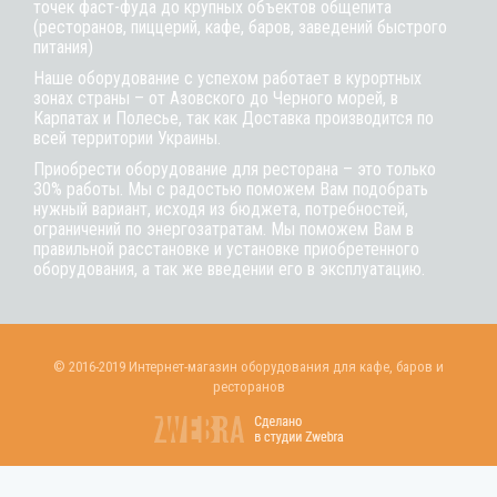
точек фаст-фуда до крупных объектов общепита
(ресторанов, пиццерий, кафе, баров, заведений быстрого
питания)
Наше оборудование с успехом работает в курортных
зонах страны – от Азовского до Черного морей, в
Карпатах и Полесье, так как Доставка производится по
всей территории Украины.
Приобрести оборудование для ресторана – это только
30% работы. Мы с радостью поможем Вам подобрать
нужный вариант, исходя из бюджета, потребностей,
ограничений по энергозатратам. Мы поможем Вам в
правильной расстановке и установке приобретенного
оборудования, а так же введении его в эксплуатацию.
© 2016-2019 Интернет-магазин оборудования для кафе, баров и
ресторанов