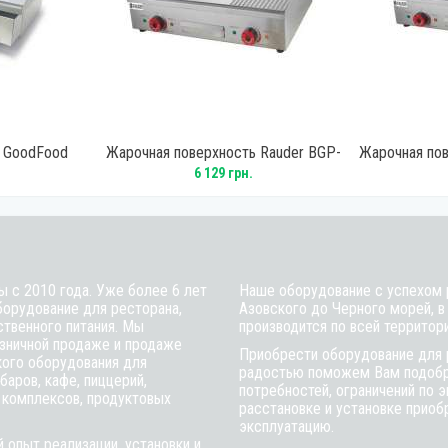
ь GoodFood
Жарочная поверхность Rauder BGP-
Жарочная пов
анная
73LR
6 129 грн.
ы с 2010 года. Уже более 6 лет
Наше оборудование с успехом р
борудование для ресторана,
Азовского до Черного морей, в
ственного питания. Мы
производится по всей территор
зничной продаже и продаже
Приобрести оборудование для 
кого оборудования для
радостью поможем Вам подобра
баров, кафе, пиццерий,
потребностей, ограничений по 
 комплексов, продуктовых
расстановке и установке приобр
эксплуатацию.
 опыт реализации, установки и