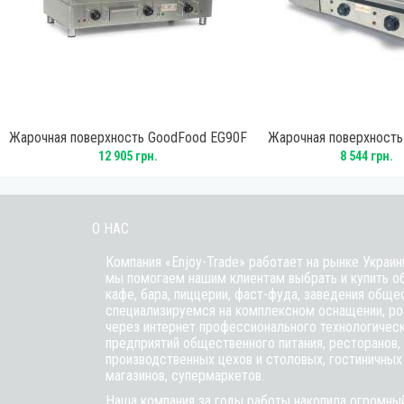
Жарочная поверхность GoodFood EG90F
Жарочная поверхност
EG73FM хромиров
12 905 грн.
8 544 грн.
О НАС
Компания «Enjoy-Trade» работает на рынке Украин
мы помогаем нашим клиентам выбрать и купить о
кафе,
бара
, пиццерии,
фаст-фуда
, заведения обще
специализируемся на комплексном оснащении, ро
через интернет профессионального технологичес
предприятий общественного питания, ресторанов, 
производственных цехов и столовых, гостиничных
магазинов, супермаркетов.
Наша компания за годы работы накопила огромный