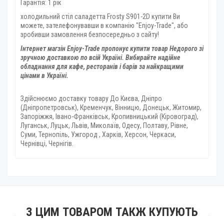
Гарантія: 1 рік
холодильний стіл саладетта Frosty S901-2D купити Ви
можете, зателефонувавши в компанію "Enjoy-Trade", або
зробивши замовлення безпосередньо з сайту!
Інтернет магзін Enjoy-Trade пропонує купити товар
Недорого зі
зручною доставкою по всій Україні. Вибирайте надійне
обладнання для кафе, ресторанів і барів за найкращими
цінами в Україні.
Здійснюємо доставку товару
До Києва, Дніпро
(Дніпропетровськ), Кременчук, Вінницю, Донецьк, Житомир,
Запоріжжя, Івано-Франківськ, Кропивницький (Кіровоград),
Луганськ, Луцьк, Львів, Миколаїв, Одесу, Полтаву, Рівне,
Суми, Тернопіль, Ужгород , Харків, Херсон, Черкаси,
Чернівці, Чернігів.
З ЦИМ ТОВАРОМ ТАКЖ КУПУЮТЬ