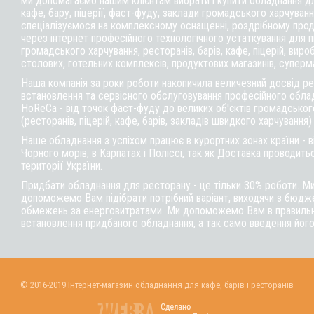
ми допомагаємо нашим клієнтам вибрати і купити обладнання д
кафе,
бару
, піцерії,
фаст-фуду
, заклади громадського харчуванн
спеціалізуємося на комплексному оснащенні, роздрібному прод
через інтернет професійного технологічного устаткування для 
громадського харчування, ресторанів, барів, кафе, піцерій, вироб
столових, готельних комплексів, продуктових магазинів, суперм
Наша компанія за роки роботи накопичила величезний досвід реа
встановлення та сервісного обслуговування професійного обла
HoReCa - від точок фаст-фуду до великих об'єктів громадськог
(ресторанів, піцерій, кафе, барів, закладів швидкого харчування)
Наше обладнання з успіхом працює в курортних зонах країни - 
Чорного морів, в Карпатах і Поліссі, так як Доставка проводитьс
території України.
Придбати обладнання для ресторану - це тільки 30% роботи. М
допоможемо Вам підібрати потрібний варіант, виходячи з бюдже
обмежень за енерговитратами. Ми допоможемо Вам в правильні
встановлення придбаного обладнання, а так само введення його
© 2016-2019 Інтернет-магазин обладнання для кафе, барів і ресторанів