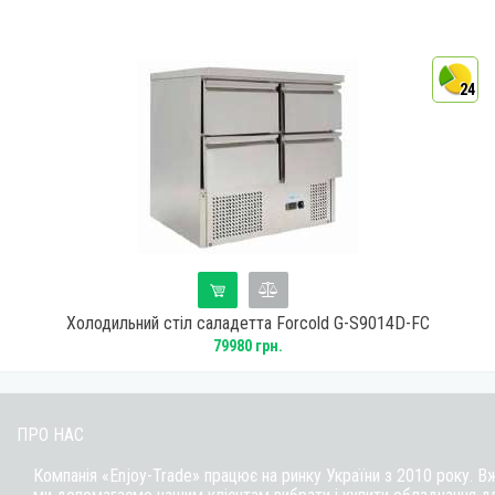
4
24
Холодильний стіл саладетта Forcold G-S9014D-FC
79980 грн.
ПРО НАС
Компанія «Enjoy-Trade» працює на ринку України з 2010 року. В