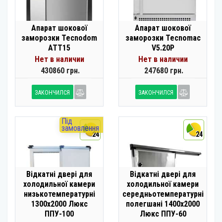
Апарат шокової
Апарат шокової
заморозки Tecnodom
заморозки Tecnomac
ATT15
V5.20P
Нет в наличии
Нет в наличии
430860 грн.
247680 грн.
ЗАКОНЧИЛСЯ
ЗАКОНЧИЛСЯ
Під
замовлення
24
24
Відкатні двері для
Відкатні двері для
холодильної камери
холодильної камери
низькотемпературні
середньотемпературні
1300х2000 Люкс
полегшані 1400х2000
ППУ-100
Люкс ППУ-60