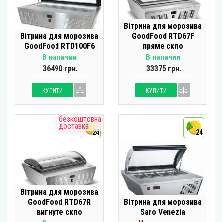
Вітрина для морозива
Вітрина для морозива
GoodFood RTD67F
GoodFood RTD100F6
пряме скло
В наличии
В наличии
36490 грн.
33375 грн.
КУПИТИ
КУПИТИ
безкоштовна
доставка
24
24
Вітрина для морозива
GoodFood RTD67R
Вітрина для морозива
вигнуте скло
Saro Venezia