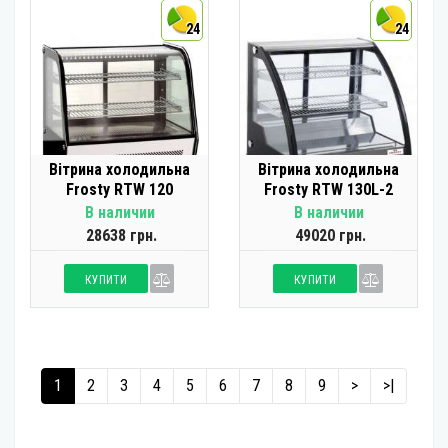
24
24
Вітрина холодильна
Вітрина холодильна
Frosty RTW 120
Frosty RTW 130L-2
В наличии
В наличии
28638 грн.
49020 грн.
КУПИТИ
КУПИТИ
1
2
3
4
5
6
7
8
9
>
>|