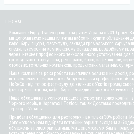
ПРО НАС
Компанія «Enjoy-Trade» працює на ринку України з 2010 року. В
ми допомагаємо нашим клієнтам вибрати і купити обладнання д
кафе,
бару
, піцерії,
фаст-фуду
, заклади громадського харчуванн
спеціалізуємося на комплексному оснащенні, роздрібному прод
через інтернет професійного технологічного устаткування для 
громадського харчування, ресторанів, барів, кафе, піцерій, вироб
столових, готельних комплексів, продуктових магазинів, суперм
Наша компанія за роки роботи накопичила величезний досвід реа
встановлення та сервісного обслуговування професійного обла
HoReCa - від точок фаст-фуду до великих об'єктів громадськог
(ресторанів, піцерій, кафе, барів, закладів швидкого харчування)
Наше обладнання з успіхом працює в курортних зонах країни - 
Чорного морів, в Карпатах і Поліссі, так як Доставка проводитьс
території України.
Придбати обладнання для ресторану - це тільки 30% роботи. М
допоможемо Вам підібрати потрібний варіант, виходячи з бюдже
обмежень за енерговитратами. Ми допоможемо Вам в правильні
встановлення придбаного обладнання, а так само введення його