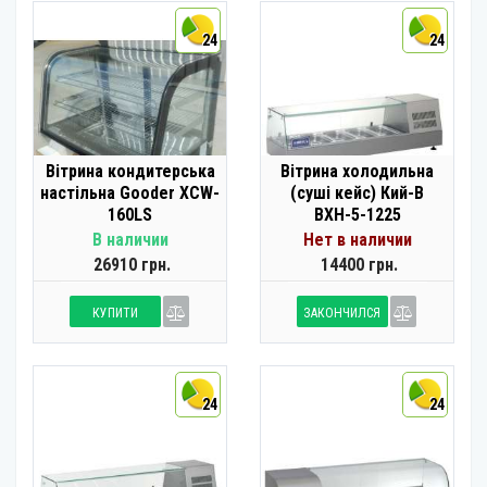
24
24
Вітрина кондитерська
Вітрина холодильна
настільна Gooder XCW-
(суші кейс) Кий-В
160LS
ВХН-5-1225
В наличии
Нет в наличии
26910 грн.
14400 грн.
КУПИТИ
ЗАКОНЧИЛСЯ
24
24