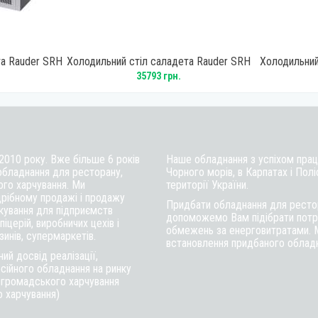
та Rauder SRH
Холодильний стіл саладета Rauder SRH
Холодильний
P
S901
35793 грн.
 2010 року. Вже більше 6 років
Наше обладнання з успіхом працю
обладнання для ресторану,
Чорного морів, в Карпатах і Полі
ого харчування. Ми
території України.
рібному продажі і продажу
Придбати обладнання для рестор
ткування для підприємств
допоможемо Вам підібрати потрі
іцерій, виробничих цехів і
обмежень за енерговитратами. 
инів, супермаркетів.
встановлення придбаного обладна
ий досвід реалізації,
сійного обладнання на ринку
в громадського харчування
о харчування)