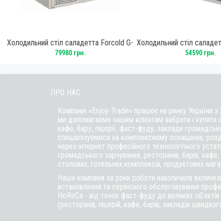
Холодильний стіл саладетта Forcold G-
Холодильний стіл саладе
S9014D-FC
S903S/S TO
79980 грн.
54590 грн.
ПРО НАС
Компанія «Enjoy-Trade» працює на ринку України з
ми допомагаємо нашим клієнтам вибрати і купити 
кафе,
бару
, піцерії,
фаст-фуду
, заклади громадськ
спеціалізуємося на комплексному оснащенні, розд
через інтернет професійного технологічного уста
громадського харчування, ресторанів, барів, кафе, п
столових, готельних комплексів, продуктових магаз
Наша компанія за роки роботи накопичила величезн
встановлення та сервісного обслуговування профе
HoReCa - від точок фаст-фуду до великих об'єкті
(ресторанів, піцерій, кафе, барів, закладів швидког