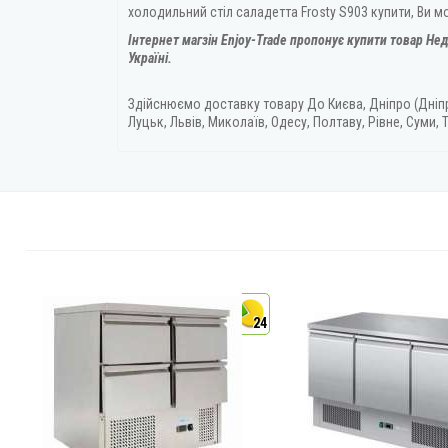
холодильний стіл саладетта Frosty S903 купити, Ви 
Інтернет магзін Enjoy-Trade пропонує купити товар
Нед
Україні.
Здійснюємо доставку товару
До Києва, Дніпро (Дніп
Луцьк, Львів, Миколаїв, Одесу, Полтаву, Рівне, Суми, Т
4
24