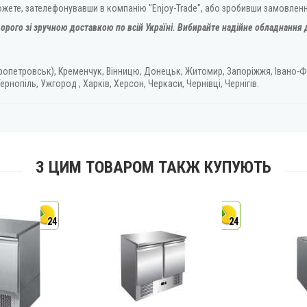
можете, зателефонувавши в компанію "Enjoy-Trade", або зробивши замовлен
орого зі зручною доставкою по всій Україні. Вибирайте надійне обладнання д
ропетровськ), Кременчук, Вінницю, Донецьк, Житомир, Запоріжжя, Івано-Ф
ернопіль, Ужгород , Харків, Херсон, Черкаси, Чернівці, Чернігів.
З ЦИМ ТОВАРОМ ТАКЖ КУПУЮТЬ
24
24