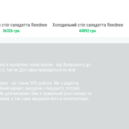
 стіл саладетта Reednee
Холодильний стіл саладетта Reednee
S903
S903 TOP S/S
36326 грн.
44892 грн.
є в курортних зонах країни - від Азовського до
ссі, так як Доставка проводиться по всій
ану - це тільки 30% роботи. Ми з радістю
бний варіант, виходячи з бюджету, потреб,
Ми допоможемо Вам в правильній розстановці та
ння, а так само введення його в експлуатацію.