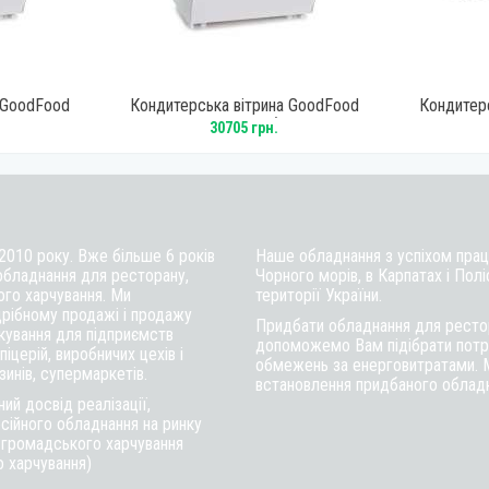
 GoodFood
Кондитерська вітрина GoodFood
Кондитер
ла
RTW145L5 біла
30705 грн.
 2010 року. Вже більше 6 років
Наше обладнання з успіхом працю
обладнання для ресторану,
Чорного морів, в Карпатах і Полі
ого харчування. Ми
території України.
рібному продажі і продажу
Придбати обладнання для рестор
ткування для підприємств
допоможемо Вам підібрати потрі
іцерій, виробничих цехів і
обмежень за енерговитратами. 
инів, супермаркетів.
встановлення придбаного обладна
ий досвід реалізації,
сійного обладнання на ринку
в громадського харчування
о харчування)