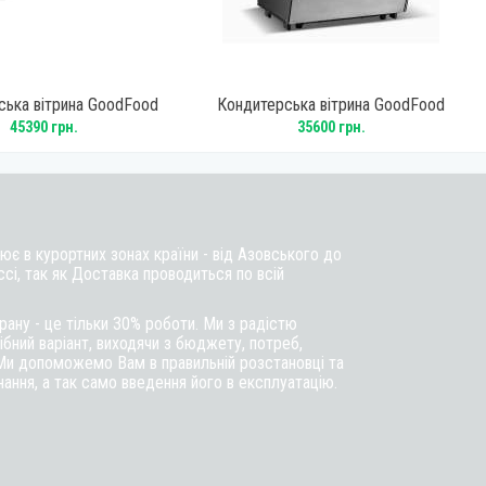
ська вітрина GoodFood
Кондитерська вітрина GoodFood
RTW250L5
RTW195L5
45390 грн.
35600 грн.
є в курортних зонах країни - від Азовського до
ссі, так як Доставка проводиться по всій
ану - це тільки 30% роботи. Ми з радістю
бний варіант, виходячи з бюджету, потреб,
Ми допоможемо Вам в правильній розстановці та
ння, а так само введення його в експлуатацію.