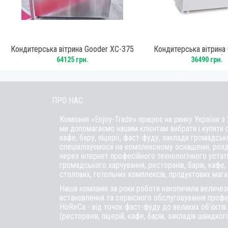
Кондитерська вітрина Gooder XC-375
Кондитерська вітрина
RTW195L5 бі
64125 грн.
36490 грн.
ПРО НАС
Компанія «Enjoy-Trade» працює на ринку України з
ми допомагаємо нашим клієнтам вибрати і купити 
кафе,
бару
, піцерії,
фаст-фуду
, заклади громадськ
спеціалізуємося на комплексному оснащенні, розд
через інтернет професійного технологічного уста
громадського харчування, ресторанів, барів, кафе, п
столових, готельних комплексів, продуктових магаз
Наша компанія за роки роботи накопичила величезн
встановлення та сервісного обслуговування профе
HoReCa - від точок фаст-фуду до великих об'єкті
(ресторанів, піцерій, кафе, барів, закладів швидког