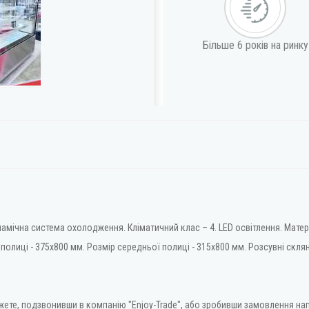
Більше 6 років на ринку
Динамічна система охолодження. Кліматичний клас – 4. LED освітлення. Мате
полиці - 375х800 мм. Розмір середньої полиці - 315х800 мм. Розсувні скля
жете, подзвонивши в компанію "Enjoy-Trade", або зробивши замовлення нап