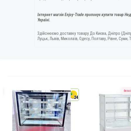
Інтернет магзін Enjoy-Trade пропонує купити товар
Нед
Україні.
Здійснюємо доставку товару
До Києва, Дніпро (Дніп
Луцьк, Львів, Миколаїв, Одесу, Полтаву, Рівне, Суми, Т
а
безк
4
24