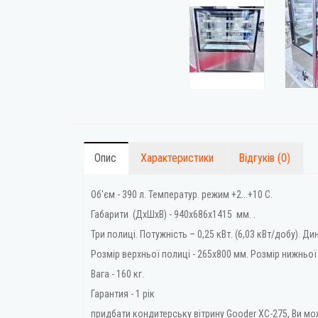
Опис
Характеристики
Відгуків (0)
Об'єм - 390 л. Температур. режим +2...+10 С.
Габарити (ДхШхВ) - 940х686х1415 мм. .
Три полиці. Потужність – 0,25 кВт. (6,03 кВт/добу). 
Розмір верхньої полиці - 265х800 мм. Розмір нижньої 
Вага - 160 кг.
Гарантия - 1 рік
придбати кондитерську вітрину Gooder XC-275, Ви мо