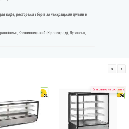
ля кафе, ресторанів і барів за найкращими цінами в
ранківськ, Кропивницький (Кіровоград), Луганськ,
<
>
безкоштовна доставка
24
24