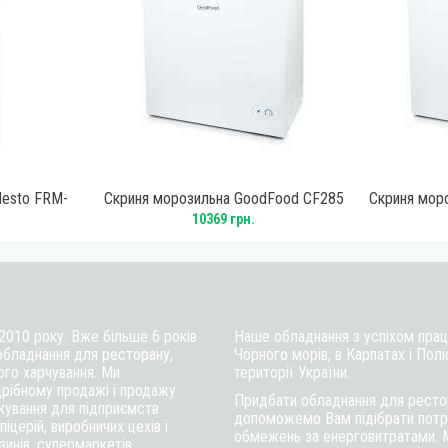
desto FRM-
Скриня морозильна GoodFood CF285
Скриня мор
White
10369 грн.
 2010 року. Вже більше 6 років
Наше обладнання з успіхом працю
обладнання для ресторану,
Чорного морів, в Карпатах і Полі
ого харчування. Ми
території України.
рібному продажі і продажу
Придбати обладнання для рестор
ткування для підприємств
допоможемо Вам підібрати потрі
іцерій, виробничих цехів і
обмежень за енерговитратами. 
инів, супермаркетів.