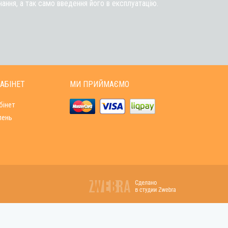
ння, а так само введення його в експлуатацію.
АБІНЕТ
МИ ПРИЙМАЄМО
бінет
лень