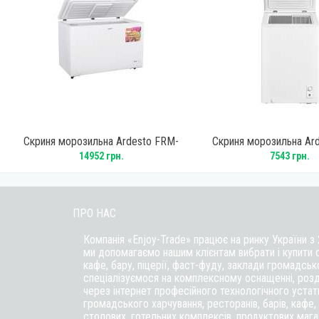
W
Скриня морозильна Ardesto FRM-
Скриня морозильна Ar
362MCH
100MCH
14952 грн.
7543 грн.
ПРО НАС
Компанія «Enjoy-Trade» працює на ринку України з
ми допомагаємо нашим клієнтам вибрати і купити 
кафе,
бару
, піцерії,
фаст-фуду
, заклади громадськ
спеціалізуємося на комплексному оснащенні, розд
через інтернет професійного технологічного уста
громадського харчування, ресторанів, барів, кафе, п
столових, готельних комплексів, продуктових магаз