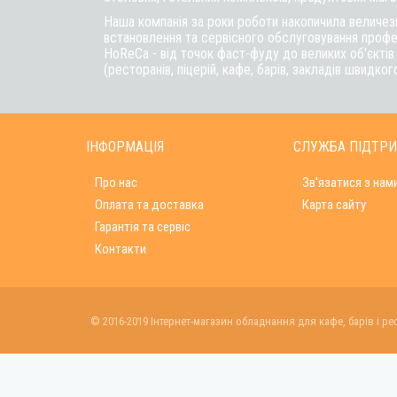
Наша компанія за роки роботи накопичила величезн
встановлення та сервісного обслуговування профе
HoReCa - від точок фаст-фуду до великих об'єкті
(ресторанів, піцерій, кафе, барів, закладів швидког
ІНФОРМАЦІЯ
СЛУЖБА ПІДТР
Про нас
Зв'язатися з нам
Оплата та доставка
Карта сайту
Гарантія та сервіс
Контакти
© 2016-2019 Інтернет-магазин обладнання для кафе, барів і ре