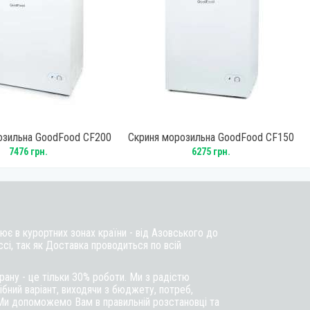
озильна GoodFood CF200
Скриня морозильна GoodFood CF150
White
White
7476 грн.
6275 грн.
є в курортних зонах країни - від Азовського до
ссі, так як Доставка проводиться по всій
ану - це тільки 30% роботи. Ми з радістю
бний варіант, виходячи з бюджету, потреб,
Ми допоможемо Вам в правильній розстановці та