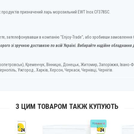
х продуктів призначений ларь морозильний EWT Inox CF378SC.
те, зателефонувавши в компанію "Enjoy-Trade", або зробивши замовлення 
орого зі зручною доставкою по всій Україні. Вибирайте надійне обладнання д
ропетровськ), Кременчук, Вінницю, Донецьк, Житомир, Запоріжжя, Івано-Ф
ернопіль, Ужгород , Харків, Херсон, Черкаси, Чернівці, Чернігів.
З ЦИМ ТОВАРОМ ТАКЖ КУПУЮТЬ
Новинка
24
24