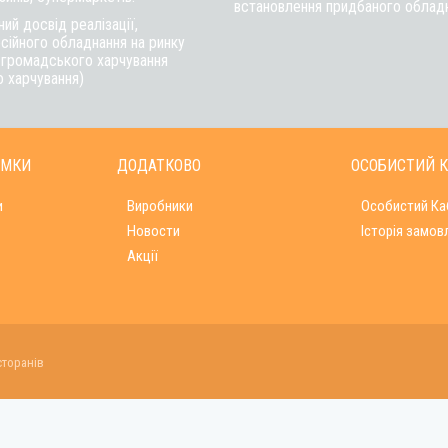
встановлення придбаного обладна
ий досвід реалізації,
сійного обладнання на ринку
в громадського харчування
о харчування)
ИМКИ
ДОДАТКОВО
ОСОБИСТИЙ К
и
Виробники
Особистий Ка
Новости
Історія замов
Акції
сторанів