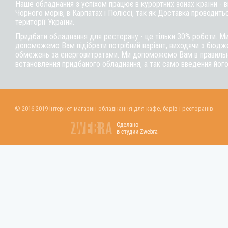
Наше обладнання з успіхом працює в курортних зонах країни - 
Чорного морів, в Карпатах і Поліссі, так як Доставка проводитьс
території України.
Придбати обладнання для ресторану - це тільки 30% роботи. М
допоможемо Вам підібрати потрібний варіант, виходячи з бюдже
обмежень за енерговитратами. Ми допоможемо Вам в правильні
встановлення придбаного обладнання, а так само введення його
© 2016-2019 Інтернет-магазин обладнання для кафе, барів і ресторанів