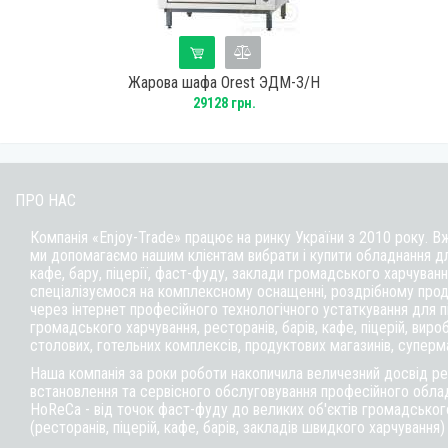
Жарова шафа Orest ЭДМ-3/Н
29128 грн.
ПРО НАС
Компанія «Enjoy-Trade» працює на ринку України з 2010 року. В
ми допомагаємо нашим клієнтам вибрати і купити обладнання д
кафе,
бару
, піцерії,
фаст-фуду
, заклади громадського харчуванн
спеціалізуємося на комплексному оснащенні, роздрібному прод
через інтернет професійного технологічного устаткування для 
громадського харчування, ресторанів, барів, кафе, піцерій, вироб
столових, готельних комплексів, продуктових магазинів, суперм
Наша компанія за роки роботи накопичила величезний досвід реа
встановлення та сервісного обслуговування професійного обла
HoReCa - від точок фаст-фуду до великих об'єктів громадськог
(ресторанів, піцерій, кафе, барів, закладів швидкого харчування)