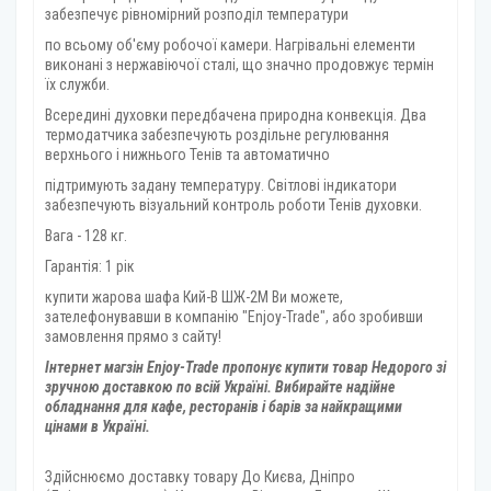
забезпечує рівномірний розподіл температури
по всьому об'єму робочої камери. Нагрівальні елементи
виконані з нержавіючої сталі, що значно продовжує термін
їх служби.
Всередині духовки передбачена природна конвекція. Два
термодатчика забезпечують роздільне регулювання
верхнього і нижнього Тенів та автоматично
підтримують задану температуру. Світлові індикатори
забезпечують візуальний контроль роботи Тенів духовки.
Вага - 128 кг.
Гарантія: 1 рік
купити жарова шафа Кий-В ШЖ-2М Ви можете,
зателефонувавши в компанію "Enjoy-Trade", або зробивши
замовлення прямо з сайту!
Інтернет магзін Enjoy-Trade пропонує купити товар
Недорого зі
зручною доставкою по всій Україні. Вибирайте надійне
обладнання для кафе, ресторанів і барів за найкращими
цінами в Україні.
Здійснюємо доставку товару
До Києва, Дніпро