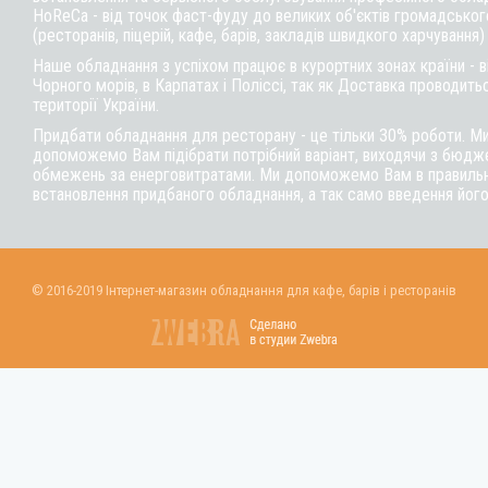
HoReCa - від точок фаст-фуду до великих об'єктів громадськог
(ресторанів, піцерій, кафе, барів, закладів швидкого харчування)
Наше обладнання з успіхом працює в курортних зонах країни - 
Чорного морів, в Карпатах і Поліссі, так як Доставка проводитьс
території України.
Придбати обладнання для ресторану - це тільки 30% роботи. М
допоможемо Вам підібрати потрібний варіант, виходячи з бюдже
обмежень за енерговитратами. Ми допоможемо Вам в правильні
встановлення придбаного обладнання, а так само введення його
© 2016-2019 Інтернет-магазин обладнання для кафе, барів і ресторанів