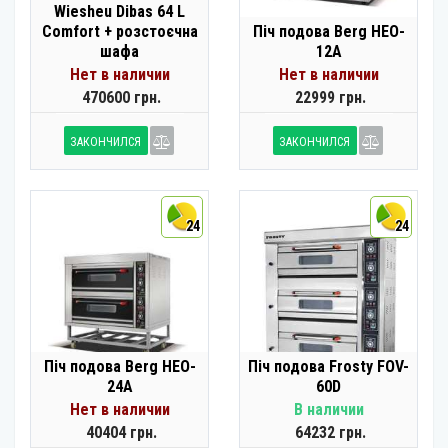
Wiesheu Dibas 64 L
Comfort + розстоєчна
Піч подова Berg HEO-
шафа
12A
Нет в наличии
Нет в наличии
470600 грн.
22999 грн.
ЗАКОНЧИЛСЯ
ЗАКОНЧИЛСЯ
24
24
Піч подова Berg HEO-
Піч подова Frosty FOV-
24A
60D
Нет в наличии
В наличии
40404 грн.
64232 грн.