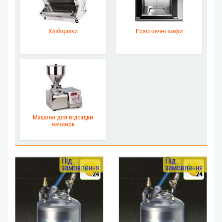
Хліборізки
Розстоєчні шафи
Машини для відсадки
начинок
Під
Під
замовлення
замовлення
24
24