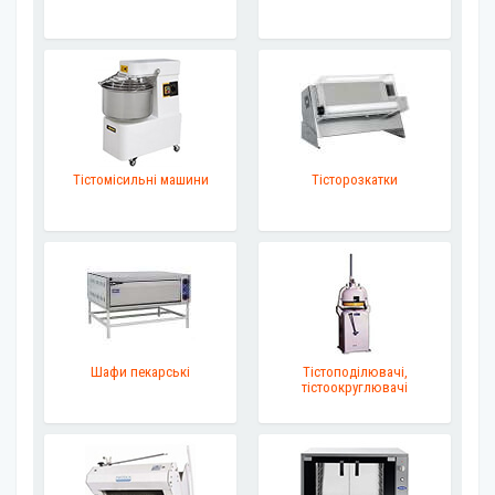
Тістомісильні машини
Тісторозкатки
Шафи пекарські
Тістоподілювачі,
тістоокруглювачі