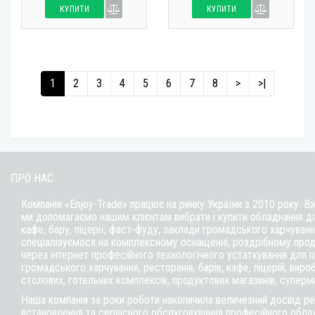
КУПИТИ
КУПИТИ
1
2
3
4
5
6
7
8
>
>|
ПРО НАС
Компанія «Enjoy-Trade» працює на ринку України з 2010 року. В
ми допомагаємо нашим клієнтам вибрати і купити обладнання д
кафе,
бару
, піцерії,
фаст-фуду
, заклади громадського харчуванн
спеціалізуємося на комплексному оснащенні, роздрібному прод
через інтернет професійного технологічного устаткування для 
громадського харчування, ресторанів, барів, кафе, піцерій, вироб
столових, готельних комплексів, продуктових магазинів, суперм
Наша компанія за роки роботи накопичила величезний досвід реа
встановлення та сервісного обслуговування професійного обла