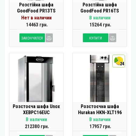
Розстійна шафа
Розстійна шафа
GoodFood PR13TS
GoodFood PR16TS
Нет в наличии
В наличии
14463 грн.
15264 грн.
ЗАКОНЧИЛСЯ
КУПИТИ
24
Розстоєча шафа Unox
Розстоєчна шафа
XEBPC16EUC
Hurakan HKN-XLT196
В наличии
В наличии
212380 грн.
17957 грн.