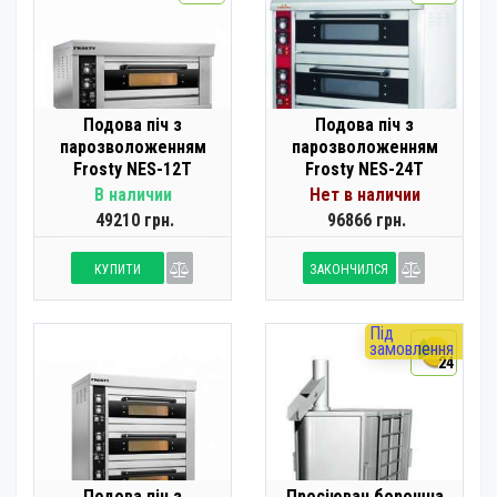
Подова піч з
Подова піч з
парозволоженням
парозволоженням
Frosty NES-12T
Frosty NES-24T
В наличии
Нет в наличии
49210 грн.
96866 грн.
КУПИТИ
ЗАКОНЧИЛСЯ
Під
замовлення
24
Подова піч з
Просіювач борошна