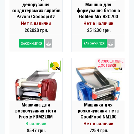
декорування
Машина для
кондитерських виробів
формування батонів
Pavoni Ciocospritz
Golden Mix B3C700
Нет в наличии
Нет в наличии
202020 грн.
251230 грн.
ЗАКОНЧИЛСЯ
ЗАКОНЧИЛСЯ
безкоштовна
доставка
24
24
Машинка для
Машинка для
розкочування тіста
розкочування тіста
Frosty FDM220M
GoodFood NM200
В наличии
Нет в наличии
8547 грн.
7254 грн.