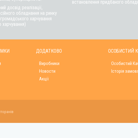
встановлення придбаного обладна
ий досвід реалізації,
сійного обладнання на ринку
в громадського харчування
о харчування)
ИМКИ
ДОДАТКОВО
ОСОБИСТИЙ К
и
Виробники
Особистий Ка
Новости
Історія замов
Акції
сторанів