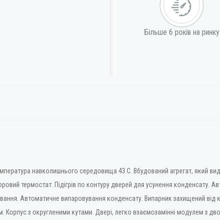
Більше 6 років на ринку
Температура навколишнього середовища 43 С. Вбудований агрегат, який ви
фровий термостат. Підігрів по контуру дверей для усунення конденсату. 
ання. Автоматичне випаровування конденсату. Випарник захищений від к
 Корпус з округленими кутами. Двері, легко взаємозамінні модулем з дв