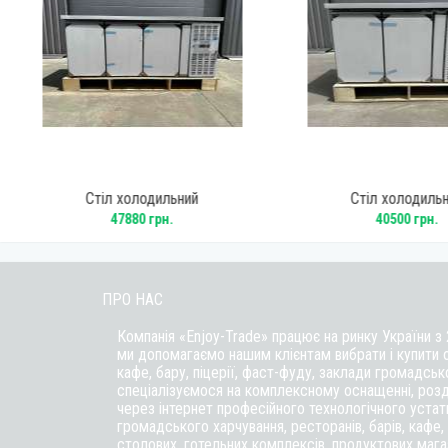
Стіл холодильний
Стіл холодиль
N
середньотемпературний Gooder GN3TN
середньотемпературний 
47880 грн.
40500 грн.
ПРО НАС
Компанія «Enjoy-Trade» працює на ринку України з
ми допомагаємо нашим клієнтам вибрати і купити 
кафе,
бару
, піцерії,
фаст-фуду
, заклади громадськ
спеціалізуємося на комплексному оснащенні, розд
через інтернет професійного технологічного уста
громадського харчування, ресторанів, барів, кафе, п
столових, готельних комплексів, продуктових магаз