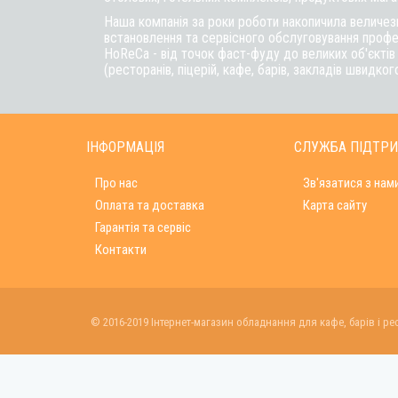
Наша компанія за роки роботи накопичила величезн
встановлення та сервісного обслуговування профе
HoReCa - від точок фаст-фуду до великих об'єкті
(ресторанів, піцерій, кафе, барів, закладів швидког
ІНФОРМАЦІЯ
СЛУЖБА ПІДТР
Про нас
Зв'язатися з нам
Оплата та доставка
Карта сайту
Гарантія та сервіс
Контакти
© 2016-2019 Інтернет-магазин обладнання для кафе, барів і ре