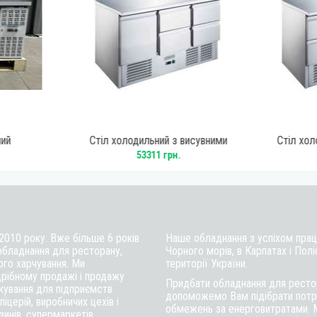
ний
Стіл холодильний з висувними
Стіл хол
Gooder GN2TN
шухлядами GoodFood S903Top-4D
шухлядами
53311 грн.
 2010 року. Вже більше 6 років
Наше обладнання з успіхом працю
обладнання для ресторану,
Чорного морів, в Карпатах і Полі
ого харчування. Ми
території України.
рібному продажі і продажу
Придбати обладнання для рестор
ткування для підприємств
допоможемо Вам підібрати потрі
іцерій, виробничих цехів і
обмежень за енерговитратами. 
инів, супермаркетів.