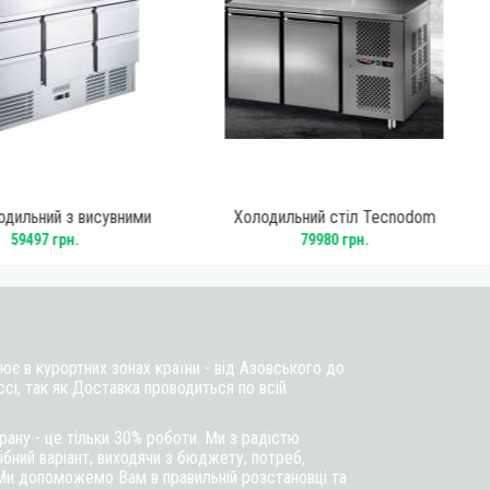
одильний з висувними
Холодильний стіл Tecnodom
 GoodFood S903Top-6D
TF02MIDGNAL
59497 грн.
79980 грн.
є в курортних зонах країни - від Азовського до
ссі, так як Доставка проводиться по всій
ану - це тільки 30% роботи. Ми з радістю
бний варіант, виходячи з бюджету, потреб,
Ми допоможемо Вам в правильній розстановці та