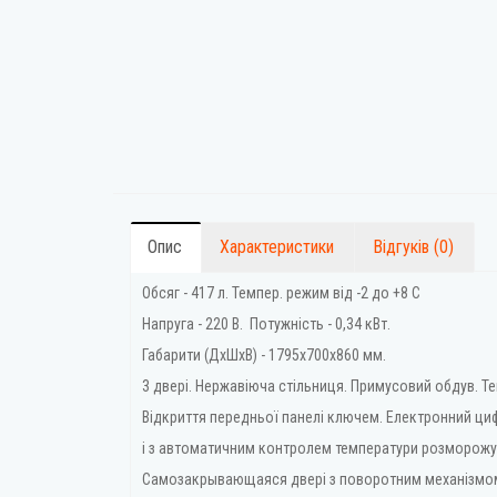
Опис
Характеристики
Відгуків (0)
Обсяг - 417 л. Темпер. режим від -2 до +8 C
Напруга - 220 В. Потужність - 0,34 кВт.
Габарити (ДхШхВ) - 1795x700x860 мм.
3 двері. Нержавіюча стільниця. Примусовий обдув. 
Відкриття передньої панелі ключем. Електронний ци
і з автоматичним контролем температури розморожув
Самозакрывающаяся двері з поворотним механізмом.