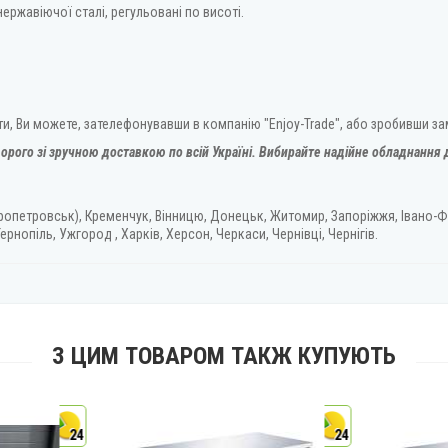
нержавіючої сталі, регульовані по висоті.
ити, Ви можете, зателефонувавши в компанію "Enjoy-Trade", або зробивши з
орого зі зручною доставкою по всій Україні. Вибирайте надійне обладнання д
ропетровськ), Кременчук, Вінницю, Донецьк, Житомир, Запоріжжя, Івано-Ф
ернопіль, Ужгород , Харків, Херсон, Черкаси, Чернівці, Чернігів.
З ЦИМ ТОВАРОМ ТАКЖ КУПУЮТЬ
24
24