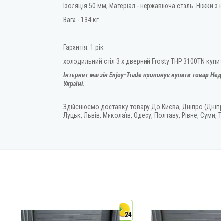
Ізоляція 50 мм, Матеріал - нержавіюча сталь. Ніжки з 
Вага - 134 кг.
Гарантія: 1 рік
холодильний стіл 3 х дверний Frosty THP 3100TN куп
Інтернет магзін Enjoy-Trade пропонує купити товар
Нед
Україні.
Здійснюємо доставку товару
До Києва, Дніпро (Дніп
Луцьк, Львів, Миколаїв, Одесу, Полтаву, Рівне, Суми, Т
4
24