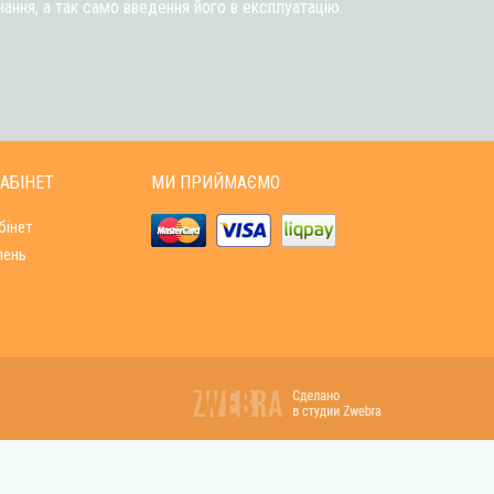
ння, а так само введення його в експлуатацію.
АБІНЕТ
МИ ПРИЙМАЄМО
бінет
лень