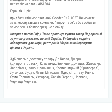
нержавіюча сталь AISI 304.
Гарантія: 1 рік
придбати стіл морозильний Gooder GN2100BT, Ви можете,
зателефонувавши в компанію "Enjoy-Trade", або зробивши
замовлення безпосередньо з сайту!
Інтернет магзін Enjoy-Trade пропонує купити товар
Недорого зі
зручною доставкою по всій Україні. Вибирайте надійне
обладнання для кафе, ресторанів і барів за найкращими
цінами в Україні.
Здійснюємо доставку товару
До Києва, Дніпро
(Дніпропетровськ), Кременчук, Вінницю, Донецьк, Житомир,
Запоріжжя, Івано-Франківськ, Кропивницький (Кіровоград),
Луганськ, Луцьк, Львів, Миколаїв, Одесу, Полтаву, Рівне,
Суми, Тернопіль, Ужгород , Харків, Херсон, Черкаси,
Чернівці, Чернігів.