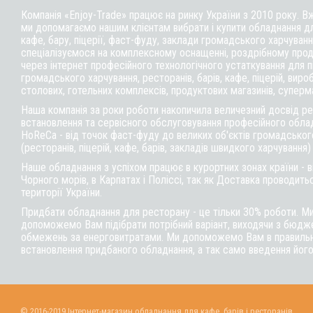
Компанія «Enjoy-Trade» працює на ринку України з 2010 року. В
ми допомагаємо нашим клієнтам вибрати і купити обладнання д
кафе,
бару
, піцерії,
фаст-фуду
, заклади громадського харчуванн
спеціалізуємося на комплексному оснащенні, роздрібному прод
через інтернет професійного технологічного устаткування для 
громадського харчування, ресторанів, барів, кафе, піцерій, вироб
столових, готельних комплексів, продуктових магазинів, суперм
Наша компанія за роки роботи накопичила величезний досвід реа
встановлення та сервісного обслуговування професійного обла
HoReCa - від точок фаст-фуду до великих об'єктів громадськог
(ресторанів, піцерій, кафе, барів, закладів швидкого харчування)
Наше обладнання з успіхом працює в курортних зонах країни - 
Чорного морів, в Карпатах і Поліссі, так як Доставка проводитьс
території України.
Придбати обладнання для ресторану - це тільки 30% роботи. М
допоможемо Вам підібрати потрібний варіант, виходячи з бюдже
обмежень за енерговитратами. Ми допоможемо Вам в правильні
встановлення придбаного обладнання, а так само введення його
© 2016-2019 Інтернет-магазин обладнання для кафе, барів і ресторанів