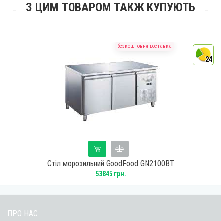
З ЦИМ ТОВАРОМ ТАКЖ КУПУЮТЬ
безкоштовна доставка
4
24
Стіл морозильний GoodFood GN2100BT
53845 грн.
ПРО НАС