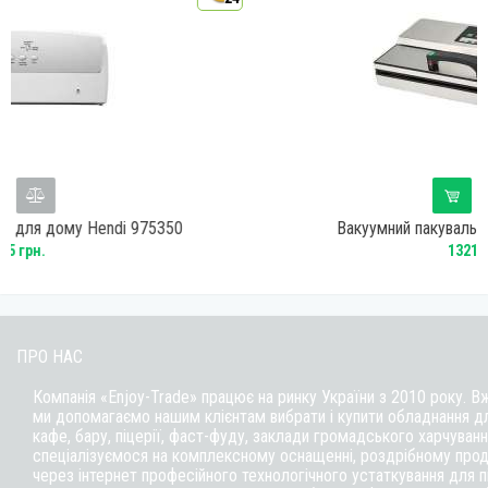
75350
Вакуумний пакувальник Frosty FVP781CF
13210 грн.
ПРО НАС
Компанія «Enjoy-Trade» працює на ринку України з 2010 року. В
ми допомагаємо нашим клієнтам вибрати і купити обладнання д
кафе,
бару
, піцерії,
фаст-фуду
, заклади громадського харчуванн
спеціалізуємося на комплексному оснащенні, роздрібному прод
через інтернет професійного технологічного устаткування для 