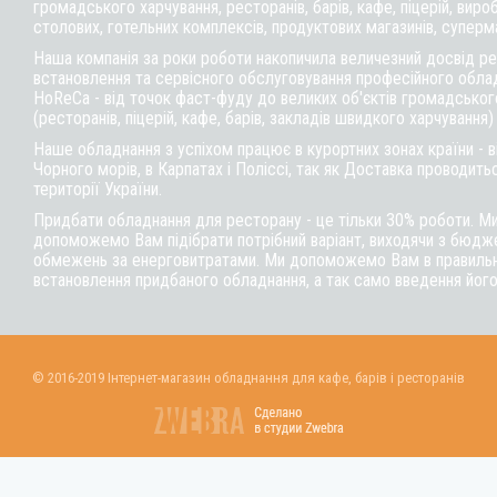
громадського харчування, ресторанів, барів, кафе, піцерій, вироб
столових, готельних комплексів, продуктових магазинів, суперм
Наша компанія за роки роботи накопичила величезний досвід реа
встановлення та сервісного обслуговування професійного обла
HoReCa - від точок фаст-фуду до великих об'єктів громадськог
(ресторанів, піцерій, кафе, барів, закладів швидкого харчування)
Наше обладнання з успіхом працює в курортних зонах країни - 
Чорного морів, в Карпатах і Поліссі, так як Доставка проводитьс
території України.
Придбати обладнання для ресторану - це тільки 30% роботи. М
допоможемо Вам підібрати потрібний варіант, виходячи з бюдже
обмежень за енерговитратами. Ми допоможемо Вам в правильні
встановлення придбаного обладнання, а так само введення його
© 2016-2019 Інтернет-магазин обладнання для кафе, барів і ресторанів