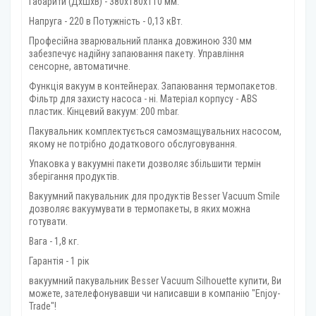
Габарити (ДхШхВ) - 380x180x110 мм.
Напруга - 220 в Потужність - 0,13 кВт.
Професійна зварювальний планка довжиною 330 мм
забезпечує надійну запаювання пакету. Управління
сенсорне, автоматичне.
Функція вакуум в контейнерах. Запаювання термопакетов.
Фільтр для захисту насоса - ні. Матеріал корпусу - ABS
пластик. Кінцевий вакуум: 200 mbar.
Пакувальник комплектується самозмащувальних насосом,
якому не потрібно додаткового обслуговування.
Упаковка у вакуумні пакети дозволяє збільшити термін
зберігання продуктів.
Вакуумний пакувальник для продуктів Besser Vacuum Smile
дозволяє вакуумувати в термопакеты, в яких можна
готувати.
Вага - 1,8 кг.
Гарантія - 1 рік
вакуумний пакувальник Besser Vacuum Silhouette купити, Ви
можете, зателефонувавши чи написавши в компанію "Enjoy-
Trade"!