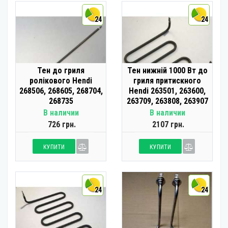
24
24
Тен до гриля
Тен нижній 1000 Вт до
ролікового Hendi
гриля притискного
268506, 268605, 268704,
Hendi 263501, 263600,
268735
263709, 263808, 263907
В наличии
В наличии
726 грн.
2107 грн.
КУПИТИ
КУПИТИ
24
24