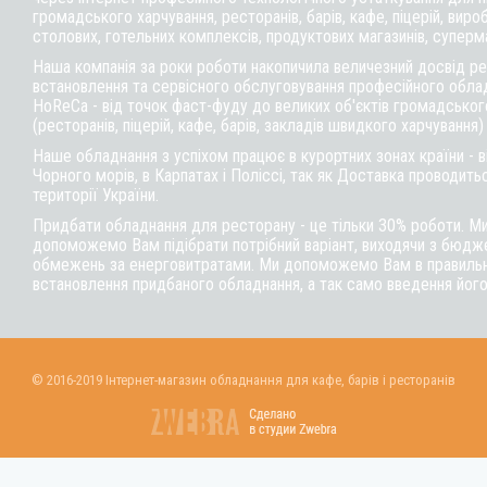
громадського харчування, ресторанів, барів, кафе, піцерій, вироб
столових, готельних комплексів, продуктових магазинів, суперм
Наша компанія за роки роботи накопичила величезний досвід реа
встановлення та сервісного обслуговування професійного обла
HoReCa - від точок фаст-фуду до великих об'єктів громадськог
(ресторанів, піцерій, кафе, барів, закладів швидкого харчування)
Наше обладнання з успіхом працює в курортних зонах країни - 
Чорного морів, в Карпатах і Поліссі, так як Доставка проводитьс
території України.
Придбати обладнання для ресторану - це тільки 30% роботи. М
допоможемо Вам підібрати потрібний варіант, виходячи з бюдже
обмежень за енерговитратами. Ми допоможемо Вам в правильні
встановлення придбаного обладнання, а так само введення його
© 2016-2019 Інтернет-магазин обладнання для кафе, барів і ресторанів