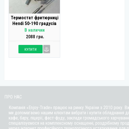
Термостат фритюрниці
Hendi 50-190 градусів
В наличии
2088 грн.
КУПИТИ
ПРО НАС
Компанія «Enjoy-Trade» працює на ринку України з 2010 року. В
ми допомагаємо нашим клієнтам вибрати і купити обладнання д
кафе,
бару
, піцерії,
фаст-фуду
, заклади громадського харчуванн
спеціалізуємося на комплексному оснащенні, роздрібному прод
через інтернет професійного технологічного устаткування для 