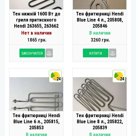
Тен нижній 1600 Вт до
Тен фритюрниці Hendi
гриля притискного
Blue Line 4 л., 205808,
Hendi 263655, 263662
205846
Нет в наличии
В наличии
1865 грн.
3260 грн.
ЗАКОНЧИЛСЯ
КУПИТИ
24
24
Тен фритюрниці Hendi
Тен фритюрниці Hendi
Blue Line 6 л., 205815,
Blue Line 8 л., 205822,
205853
205839
В наличии
В наличии