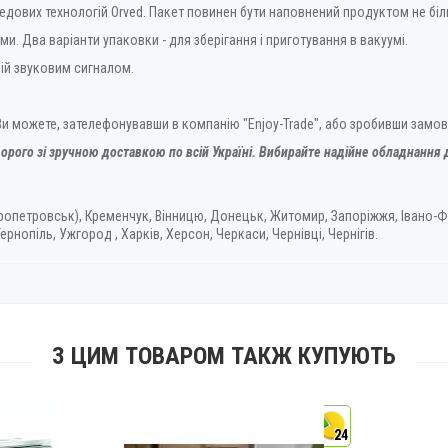
едових технологій Orved. Пакет повинен бути наповнений продуктом не біль
ми. Два варіанти упаковки - для зберігання і приготування в вакуумі.
ій звуковим сигналом.
 Ви можете, зателефонувавши в компанію "Enjoy-Trade", або зробивши замов
орого зі зручною доставкою по всій Україні. Вибирайте надійне обладнання д
ропетровськ), Кременчук, Вінницю, Донецьк, Житомир, Запоріжжя, Івано-Ф
ернопіль, Ужгород , Харків, Херсон, Черкаси, Чернівці, Чернігів.
З ЦИМ ТОВАРОМ ТАКЖ КУПУЮТЬ
24