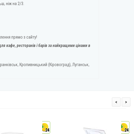
ш, ніж на 2/3.
лення прямо з сайту!
ля кафе, ресторанів і барів за найкращими цінами в
ранківськ, Кропивницький (Кіровоград), Луганськ,
<
>
24
24