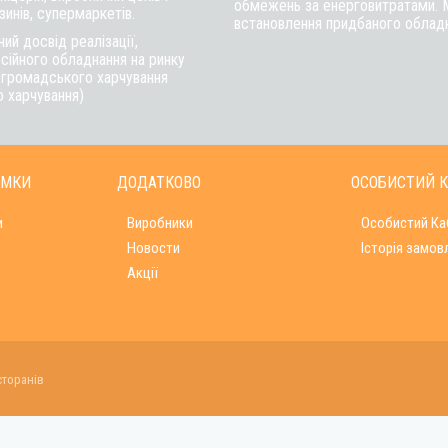
обмежень за енерговитратами. 
инів, супермаркетів.
встановлення придбаного обладна
ий досвід реалізації,
сійного обладнання на ринку
в громадського харчування
о харчування)
ИМКИ
ДОДАТКОВО
ОСОБИСТИЙ К
и
Виробники
Особистий Ка
Новости
Історія замов
Акції
сторанів