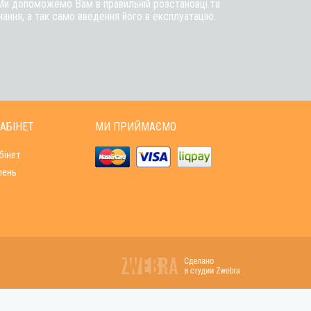
Ми допоможемо Вам в правильній розстановці та
ння, а так само введення його в експлуатацію.
АБІНЕТ
МИ ПРИЙМАЄМО
бінет
лень