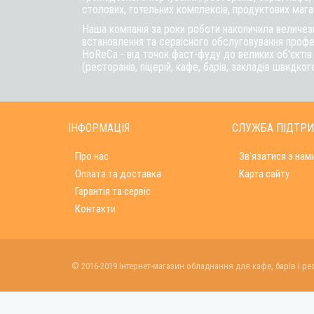
столових, готельних комплексів, продуктових магаз
Наша компанія за роки роботи накопичила величезн
встановлення та сервісного обслуговування профе
HoReCa - від точок фаст-фуду до великих об'єкті
(ресторанів, піцерій, кафе, барів, закладів швидког
ІНФОРМАЦІЯ
СЛУЖБА ПІДТР
Про нас
Зв'язатися з нам
Оплата та доставка
Карта сайту
Гарантія та сервіс
Контакти
© 2016-2019 Інтернет-магазин обладнання для кафе, барів і ре