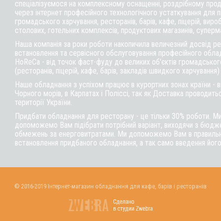
спеціалізуємося на комплексному оснащенні, роздрібному прод
через інтернет професійного технологічного устаткування для 
громадського харчування, ресторанів, барів, кафе, піцерій, вироб
столових, готельних комплексів, продуктових магазинів, суперм
Наша компанія за роки роботи накопичила величезний досвід реа
встановлення та сервісного обслуговування професійного обла
HoReCa - від точок фаст-фуду до великих об'єктів громадськог
(ресторанів, піцерій, кафе, барів, закладів швидкого харчування)
Наше обладнання з успіхом працює в курортних зонах країни - 
Чорного морів, в Карпатах і Поліссі, так як Доставка проводитьс
території України.
Придбати обладнання для ресторану - це тільки 30% роботи. М
допоможемо Вам підібрати потрібний варіант, виходячи з бюдже
обмежень за енерговитратами. Ми допоможемо Вам в правильні
встановлення придбаного обладнання, а так само введення його
© 2016-2019 Інтернет-магазин обладнання для кафе, барів і ресторанів