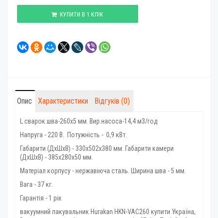
КУПИТИ В 1 КЛІК
Опис
Характеристики
Відгуків (0)
L сварок.шва-260х5 мм. Вир.насоса-14,4 м3/год
Напруга - 220 В. Потужність - 0,9 кВт.
Габарити (ДхШхВ) - 330х502х380 мм. Габарити камери
(ДхШхВ) - 385х280х50 мм.
Матеріал корпусу - нержавіюча сталь. Ширина шва - 5 мм.
Вага - 37 кг.
Гарантія - 1 рік
вакуумний пакувальник Hurakan HKN-VAC260 купити Україна,