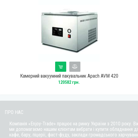
Камерний вакуумний пакувальник Apach AVM 420
120582 грн.
ПРО НАС
Компанія «Enjoy-Trade» працює на ринку України з 2010 року. В
ми допомагаємо нашим клієнтам вибрати і купити обладнання д
кафе,
бару
, піцерії,
фаст-фуду
, заклади громадського харчуванн