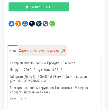
КУПИТИ В 1 КЛІК
Опис
Характеристики
Відгуків (0)
L зварюв. планки-260 мм. Продукт.-10 м3/год.
Напруга - 220 В. Потужність - 0,37 кВт. . .
Габарити (ДхШхВ) - 505х332х379 мм. Габарити камери
(ДхШхВ) - 385х280х50 мм.
Електронна панель керування. Напіавтомат. Матеріал
корпусу - нержавіюча сталь.
Вага - 37 кг.