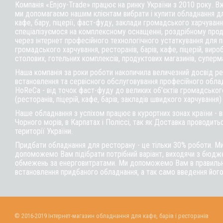
Компанія «Enjoy-Trade» працює на ринку України з 2010 року. В
ми допомагаємо нашим клієнтам вибрати і купити обладнання д
кафе,
бару
, піцерії,
фаст-фуду
, заклади громадського харчуванн
спеціалізуємося на комплексному оснащенні, роздрібному прод
через інтернет професійного технологічного устаткування для 
громадського харчування, ресторанів, барів, кафе, піцерій, вироб
столових, готельних комплексів, продуктових магазинів, суперм
Наша компанія за роки роботи накопичила величезний досвід реа
встановлення та сервісного обслуговування професійного обла
HoReCa - від точок фаст-фуду до великих об'єктів громадськог
(ресторанів, піцерій, кафе, барів, закладів швидкого харчування)
Наше обладнання з успіхом працює в курортних зонах країни - 
Чорного морів, в Карпатах і Поліссі, так як Доставка проводитьс
території України.
Придбати обладнання для ресторану - це тільки 30% роботи. М
допоможемо Вам підібрати потрібний варіант, виходячи з бюдже
обмежень за енерговитратами. Ми допоможемо Вам в правильні
встановлення придбаного обладнання, а так само введення його
© 2016-2019 Інтернет-магазин обладнання для кафе, барів і ресторанів