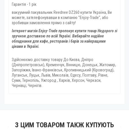
Гарантія - 1 рік
вакуумний пакувальник Reednee DZ260 купити Україна, Ви
можете, зателефонувавши в компанію "Enjoy-Trade", або
зробивши замовлення прямо з сайту!
Інтернет магзін Enjoy-Trade пропонує купити товар
Недорого зі
зручною доставкою по всій Україні. Вибирайте надійне
обладнання для кафе, ресторанів і барів за найкращими
цінами в Україні.
Здійснюємо доставку товару
До Києва, Дніпро
(Дніпропетровськ), Кременчук, Вінницю, Донецьк, Житомир,
Запоріжжя, Івано-Франківськ, Кропивницький (Кіровоград),
Луганськ, Луцьк, Львів, Миколаїв, Одесу, Полтаву, Рівне,
Суми, Тернопіль, Ужгород , Харків, Херсон, Черкаси,
Чернівці, Чернігів.
З ЦИМ ТОВАРОМ ТАКЖ КУПУЮТЬ