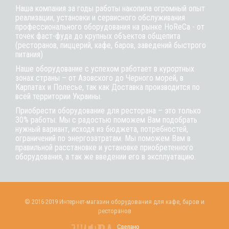
Наша компания за годы работы накопила огромный опыт
реализации, установки и сервисного обслуживания
профессионального оборудования на рынке HoReCa - от
точек фаст-фуда до крупных объектов общепита
(ресторанов, пиццерий, кафе, баров, заведений быстрого
питания)
Наше оборудование с успехом работает в курортных
зонах страны – от Азовского до Черного морей, в
Карпатах и Полесье, так как Доставка производится по
всей территории Украины.
Приобрести оборудование для ресторана – это только
30% работы. Мы с радостью поможем Вам подобрать
нужный вариант, исходя из бюджета, потребностей,
ограничений по энергозатратам. Мы поможем Вам в
правильной расстановке и установке приобретенного
оборудования, а так же введении его в эксплуатацию.
© 2016-2019 Интернет-магазин оборудования для кафе, баров и
ресторанов