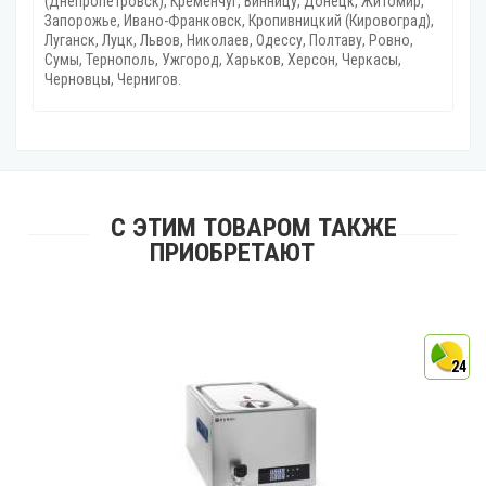
(Днепропетровск), Кременчуг, Винницу, Донецк‎, Житомир,
Запорожье, Ивано-Франковск, Кропивницкий‎ (Кировоград),
Луганск, Луцк, Львов, Николаев, Одессу, Полтаву, Ровно,
Сумы, Тернополь, Ужгород‎, Харьков, Херсон‎, Черкасы,
Черновцы, Чернигов.
С ЭТИМ ТОВАРОМ ТАКЖЕ
ПРИОБРЕТАЮТ
4
24