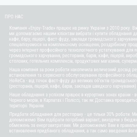
ПРО НАС
Компанія «Enjoy-Trade» працює на ринку України з 2010 року. В
ми допомагаємо нашим клієнтам вибрати і купити обладнання д
кафе,
бару
, піцерії,
фаст-фуду
, заклади громадського харчуванн
спеціалізуємося на комплексному оснащенні, роздрібному прод
через інтернет професійного технологічного устаткування для 
громадського харчування, ресторанів, барів, кафе, піцерій, вироб
столових, готельних комплексів, продуктових магазинів, суперм
Наша компанія за роки роботи накопичила величезний досвід реа
встановлення та сервісного обслуговування професійного обла
HoReCa - від точок фаст-фуду до великих об'єктів громадськог
(ресторанів, піцерій, кафе, барів, закладів швидкого харчування)
Наше обладнання з успіхом працює в курортних зонах країни - 
Чорного морів, в Карпатах і Поліссі, так як Доставка проводитьс
території України.
Придбати обладнання для ресторану - це тільки 30% роботи. М
допоможемо Вам підібрати потрібний варіант, виходячи з бюдже
обмежень за енерговитратами. Ми допоможемо Вам в правильні
встановлення придбаного обладнання, а так само введення його