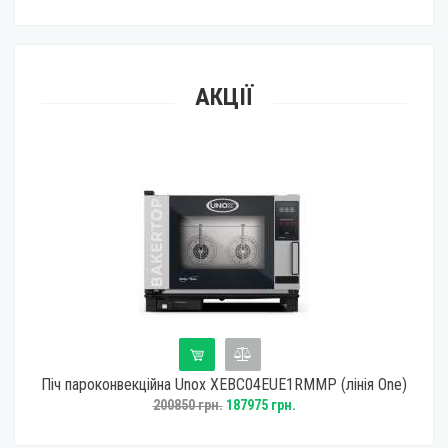
АКЦІЇ
MMP (лінія One)
Занурювальний блендер професійний Dynamic DM
(MX100)
15141 грн.
14008 грн.