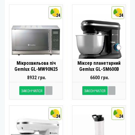
24
24
Мікрохвильова піч
Міксер планетарний
Gemlux GL-MW90N25
Gemlux GL-SM600B
8932 грн.
6600 грн.
ЗАКОНЧИЛСЯ
ЗАКОНЧИЛСЯ
24
24